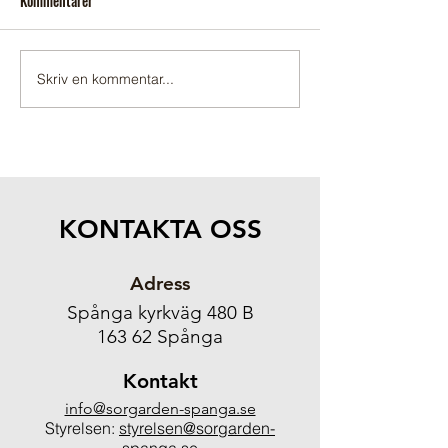
Kommentarer
Sopsortering
Någon som behöver
Skriv en kommentar...
KONTAKTA OSS
Adress
Spånga kyrkväg 480 B
163 62 Spånga
Kontakt
info@sorgarden-spanga.se
Styrelsen:
styrelsen@sorgarden-