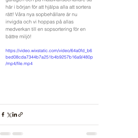
här i början för att hjälpa alla att sortera 
rätt! Våra nya sopbehållare är nu 
invigda och vi hoppas på allas 
medverkan till en sopsortering för en 
bättre miljö!
https://video.wixstatic.com/video/64a0fd_b6
bed08cda7344b7a251b4b9257b16a9/480p
/mp4/file.mp4