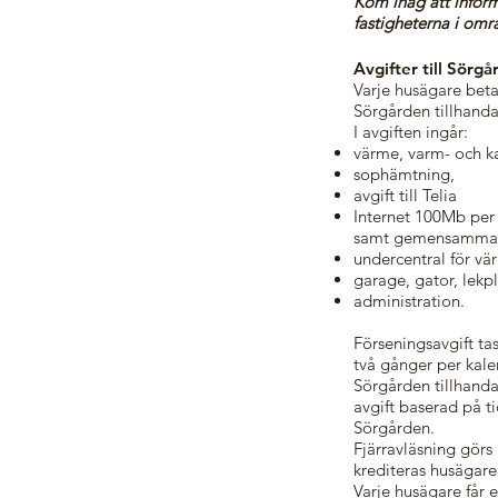
Kom ihåg att inform
fastigheterna i omr
Avgifter till Sörg
Varje husägare beta
Sörgården tillhanda
I avgiften ingår:
värme, varm- och ka
sophämtning,
avgift till Telia
Internet 100Mb per s
samt gemensamma k
undercentral för vä
garage, gator, lekp
administration.
Förseningsavgift ta
två gånger per kale
Sörgården tillhanda
avgift baserad på t
Sörgården.
Fjärravläsning görs
krediteras husägare
Varje husägare får e