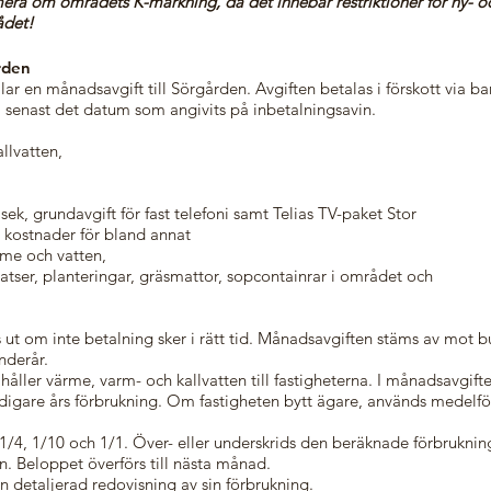
era om områdets K-märkning, då det innebär restriktioner för ny- o
ådet!
ården
lar en månadsavgift till Sörgården. Avgiften betalas i förskott via b
 senast det datum som angivits på inbetalningsavin.
llvatten,
ek, grundavgift för fast telefoni samt Telias TV-paket Stor
ostnader för bland annat
rme och vatten,
latser, planteringar, gräsmattor, sopcontainrar i området och
s ut om inte betalning sker i rätt tid. Månadsavgiften stäms av mot 
nderår.
håller värme, varm- och kallvatten till fastigheterna. I månadsavgif
idigare års förbrukning. Om fastigheten bytt ägare, används medelf
 1/4, 1/10 och 1/1. Över- eller underskrids den beräknade förbrukning
n. Beloppet överförs till nästa månad.
n detaljerad redovisning av sin förbrukning.