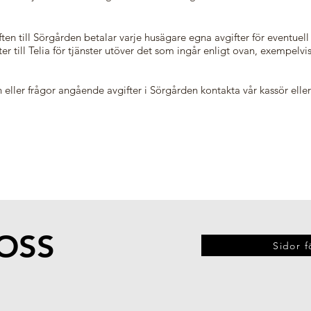
en till Sörgården betalar varje husägare egna avgifter för eventuell
ter till Telia för tjänster utöver det som ingår enligt ovan, exempelvi
 eller frågor angående avgifter i Sörgården kontakta vår kassör elle
OSS
Sidor f