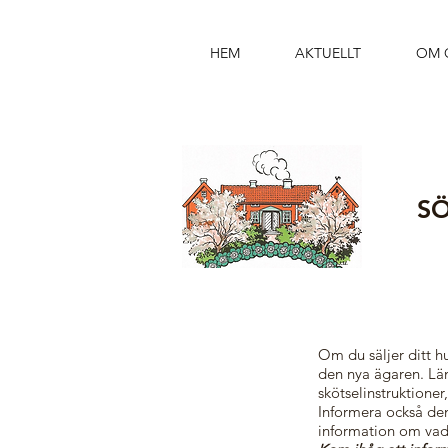
HEM
AKTUELLT
OM 
S
Om du säljer ditt h
den nya ägaren. Lä
skötselinstruktioner
Informera också den 
information om vad