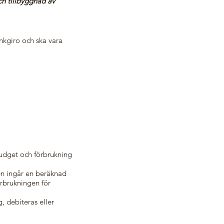
ch tillbyggnad av
ankgiro och ska vara
budget och förbrukning
ten ingår en beräknad
örbrukningen för
, debiteras eller