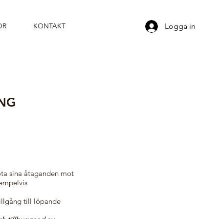
Logga in
OR
KONTAKT
NG
köta sina åtaganden mot
empelvis
illgång till löpande