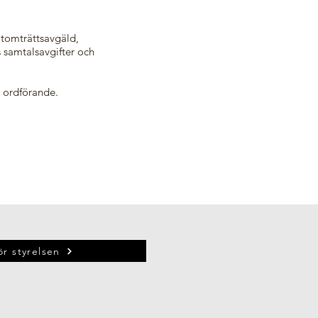
 tomträttsavgäld,
s samtalsavgifter och
r ordförande.
ör styrelsen