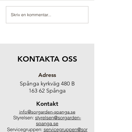
Någon som behöver
Skriv en kommentar...
KONTAKTA OSS
Adress
Spånga kyrkväg 480 B
163 62 Spånga
Kontakt
info@sorgarden-spanga.se
Styrelsen:
styrelsen@sorgarden-
spanga.se
Servicegruppen:
servicegruppen@sor