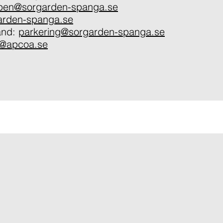
ppen@sorgarden-spanga.se
arden-spanga.se
tånd:
parkering@sorgarden-spanga.se
o@apcoa.se