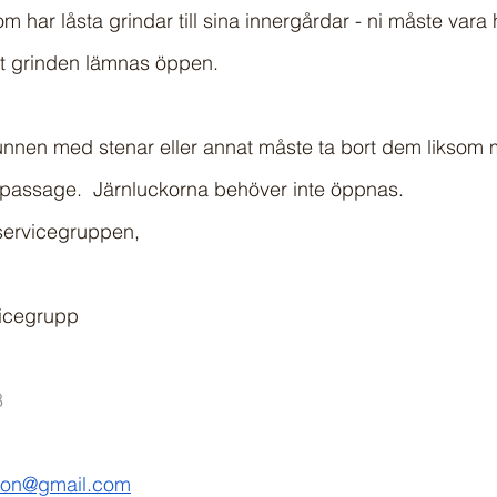
om har låsta grindar till sina innergårdar - ni måste va
att grinden lämnas öppen. 
unnen med stenar eller annat måste ta bort dem liksom 
 passage.  Järnluckorna behöver inte öppnas.
 servicegruppen,
vicegrupp
8
sson@gmail.com