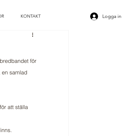
Logga in
OR
KONTAKT
 bredbandet för 
a en samlad 
r att ställa 
inns.