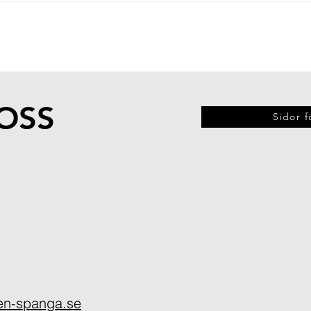
OSS
Sidor f
en-spanga.se