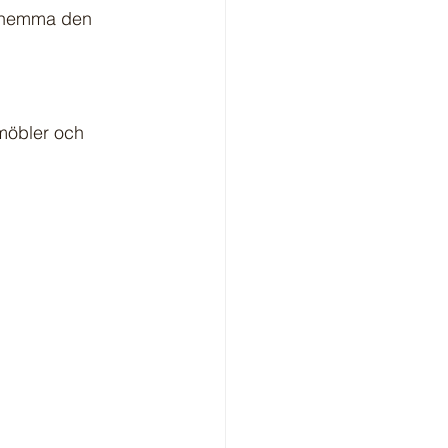
ra hemma den 
möbler och 