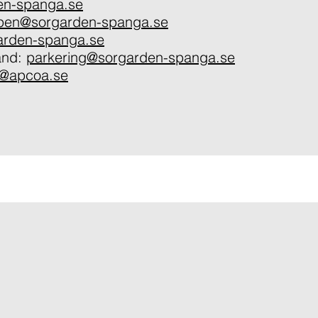
en-spanga.se
ppen@sorgarden-spanga.se
arden-spanga.se
tånd:
parkering@sorgarden-spanga.se
o@apcoa.se