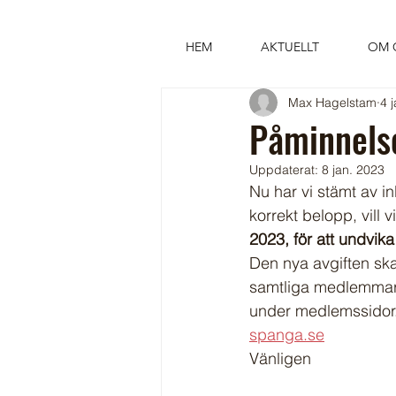
HEM
AKTUELLT
OM 
Max Hagelstam
4 
Påminnelse
Uppdaterat:
8 jan. 2023
Nu har vi stämt av inb
korrekt belopp, vill
2023, för att undvika
Den nya avgiften ska 
samtliga medlemmars
under medlemssidor. 
spanga.se
Vänligen