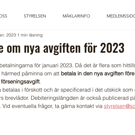
OSS
STYRELSEN
MÄKLARINFO
MEDLEMSSID
jan. 2023
1 min läsning
 om nya avgiften för 2023
etalningarna för januari 2023. Då det är flera som hittills 
 vi härmed påminna om att 
betala in den nya avgiften före
 förseningsavgift
. 
betalas i förskott och är specificerad i det utskick som g
 brevlådor. Debiteringslängden är också publicerad p
Vid eventuella frågor, ta gärna kontakt via 
styrelsen@s