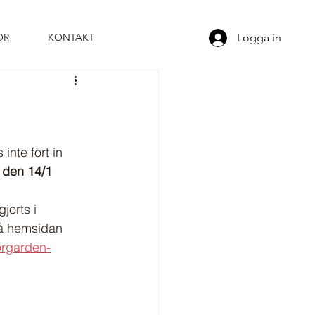
Logga in
OR
KONTAKT
inte fört in 
 den 14/1 
jorts i 
å hemsidan 
orgarden-