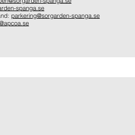
ppen@sorgarden-spanga.se
arden-spanga.se
tånd:
parkering@sorgarden-spanga.se
o@apcoa.se