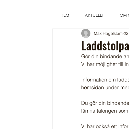
HEM
AKTUELLT
OM 
Max Hagelstam
22
Laddstolpa
Gör din bindande anm
Vi har möjlighet till i
Information om ladd
hemsidan under med
Du gör din bindande 
lämna talongen som f
Vi har också ett info