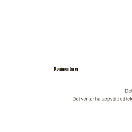
Kommentarer
Det
Det verkar ha uppstått ett te
Avstängning av elektricitet