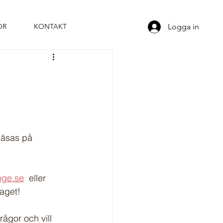
Logga in
OR
KONTAKT
läsas på 
nge.se
  eller 
aget! 
rågor och vill 