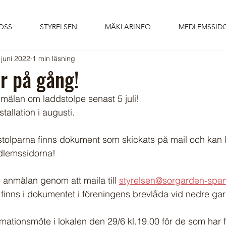
OSS
STYRELSEN
MÄKLARINFO
MEDLEMSSID
 juni 2022
1 min läsning
r på gång!
älan om laddstolpe senast 5 juli! 
nstallation i augusti.
stolparna finns dokument som skickats på mail och kan 
lemssidorna!
anmälan genom att maila till 
styrelsen@sorgarden-spa
inns i dokumentet i föreningens brevlåda vid nedre gar
rmationsmöte i lokalen den 29/6 kl.19.00 för de som har f