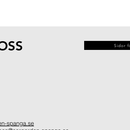
OSS
Sidor f
en-spanga.se