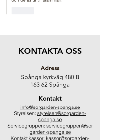
och delas ut till stämman! 
Gilla
KONTAKTA OSS
Adress
Spånga kyrkväg 480 B
163 62 Spånga
Kontakt
info@sorgarden-spanga.se
Styrelsen:
styrelsen@sorgarden-
spanga.se
Servicegruppen:
servicegruppen@sor
garden-spanga.se
Kontakt kassör:
kassor@sorgarden-