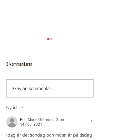
3 kommentarer
Sopsortering
Någon som behöver
Skriv en kommentar...
Nyast
Britt-Marie Grönroos-Gren
14 nov. 2021
Idag är det söndag och mötet är på tisdag 