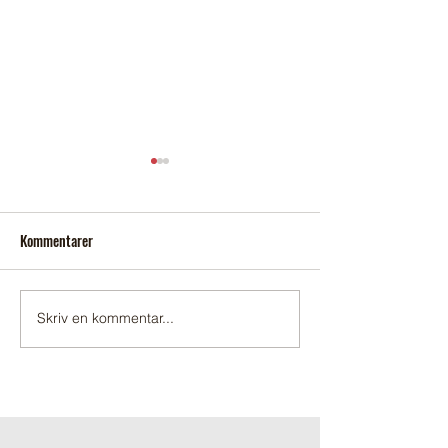
Kommentarer
Sopsortering
Någon som behöver
Skriv en kommentar...